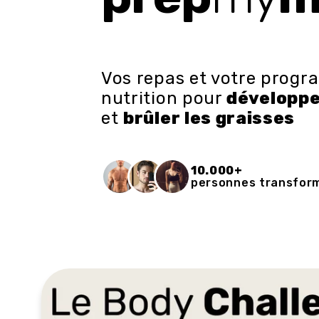
Vos repas et votre prog
nutrition pour
développe
et
brûler les graisses
10.000+
personnes transfor
Passer aux
informations
produits