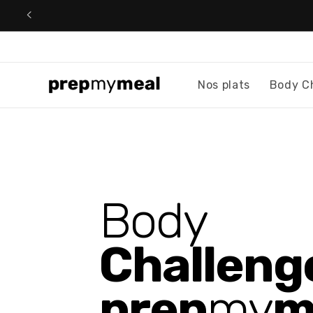
Ignorer et
passer au
contenu
Nos plats
Body C
Body
Challeng
prep
my
m