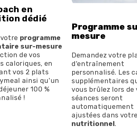
oach en
ition dédié
Programme su
mesure
e votre
programme
ntaire sur-mesure
ction de vos
Demandez votre pl
s caloriques, en
d'entraînement
ant vos 2 plats
personnalisé. Les c
ymeal ainsi qu'un
supplémentaires q
déjeuner 100 %
vous brûlez lors de
nalisé !
séances seront
automatiquement
ajustées dans votr
nutritionnel
.