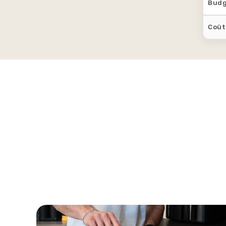
Budg
Coût