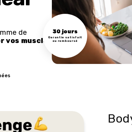
ramme de
30 jours
Garantie satisfait
r vos muscle
s
ou remboursé
mées
Bod