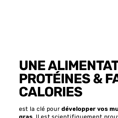
1
dans
une
fenêtre
modale
UNE ALIMENTAT
PROTÉINES & F
CALORIES
est la clé pour
développer vos mu
gras
. Il est scientifiquement pro