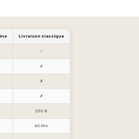
ine
Livraison classique
✅
✗
✗
✗
200 €
40 Min