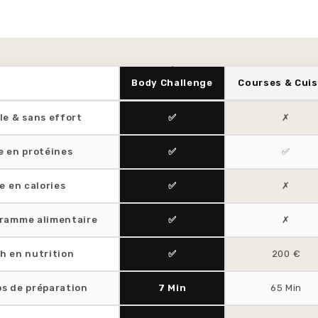
Body Challenge
Courses & Cuis
le & sans effort
✅
✗
e en protéines
✅
✅
e en calories
✅
✗
ramme alimentaire
✅
✗
h en nutrition
✅
200 €
s de préparation
7 Min
65 Min