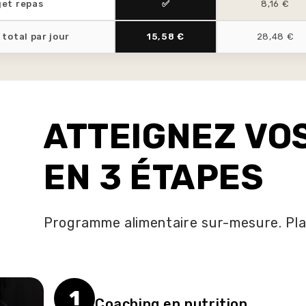
et repas
✅
8,16 €
 total par jour
15,58 €
28,48 €
ATTEIGNEZ VO
EN 3 ÉTAPES
Programme alimentaire sur-mesure. Plat
1
Coaching en nutrition