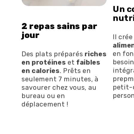
Un c
nutr
2 repas sains par
jour
Il cré
alime
en fon
Des plats préparés
riches
besoin
en protéines
et
faibles
intégr
en calories
. Prêts en
prepm
seulement 7 minutes, à
petit-
savourer chez vous, au
person
bureau ou en
déplacement !